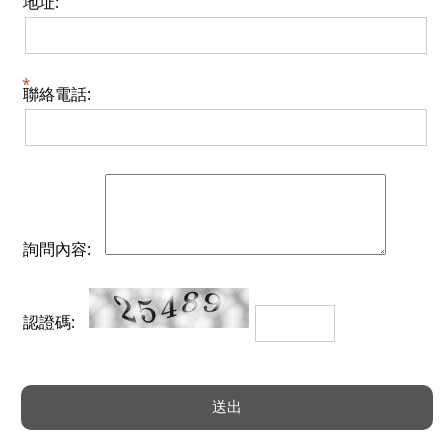
地址:
聯絡電話:
詢問內容:
認證碼: