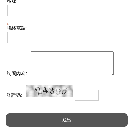
地址:
聯絡電話:
詢問內容:
認證碼: