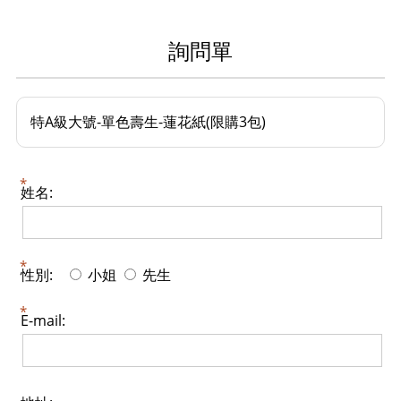
詢問單
特A級大號-單色壽生-蓮花紙(限購3包)
姓名:
性別:
小姐
先生
E-mail: