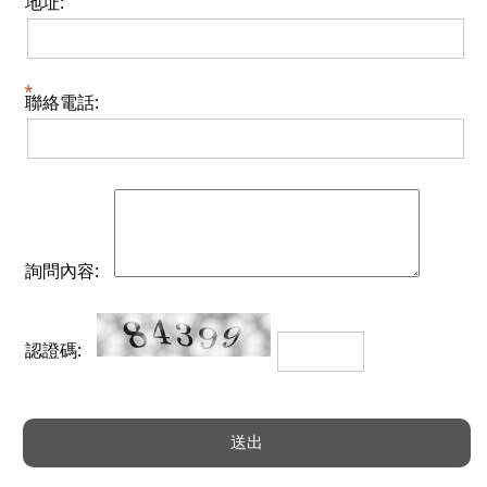
地址:
聯絡電話:
詢問內容:
認證碼: