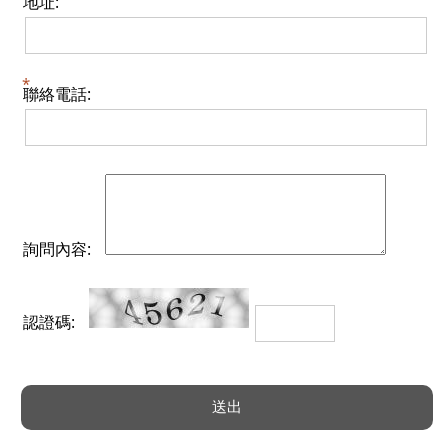
地址:
聯絡電話:
詢問內容:
認證碼: