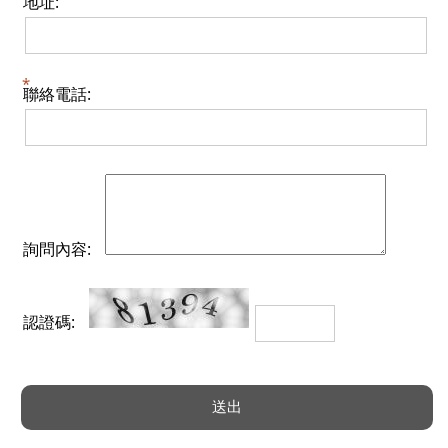
地址:
聯絡電話:
詢問內容:
認證碼: