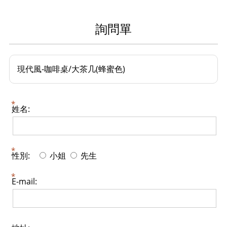
詢問單
現代風-咖啡桌/大茶几(蜂蜜色)
姓名:
性別:
小姐
先生
E-mail: