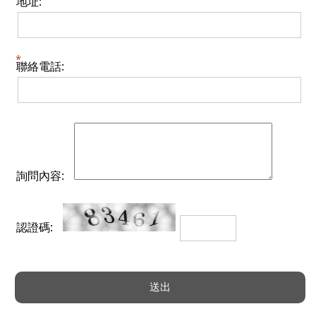
地址:
聯絡電話:
詢問內容:
認證碼: