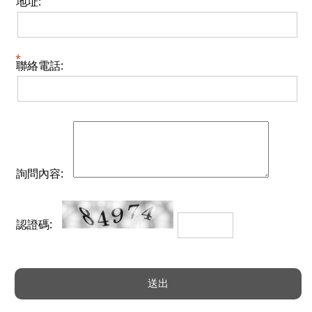
地址:
聯絡電話:
詢問內容:
認證碼: