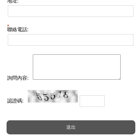
地址:
聯絡電話:
詢問內容:
認證碼: