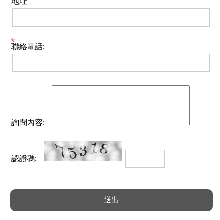
地址:
聯絡電話:
詢問內容:
認證碼: