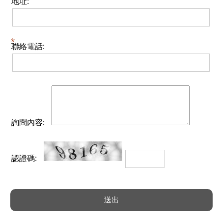
地址:
聯絡電話:
詢問內容:
認證碼: