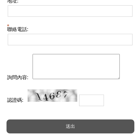
地址:
聯絡電話:
詢問內容:
認證碼: