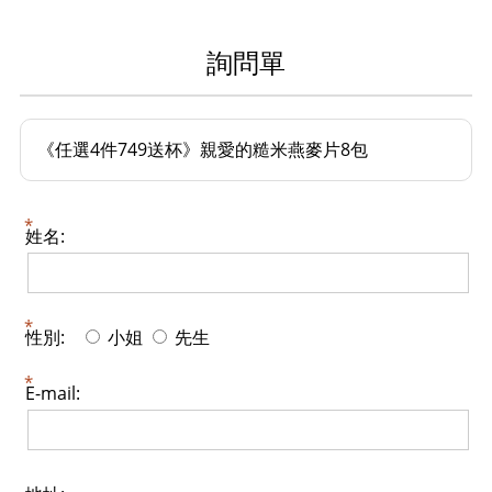
詢問單
《任選4件749送杯》親愛的糙米燕麥片8包
姓名:
性別:
小姐
先生
E-mail: