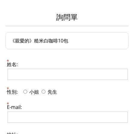
詢問單
《親愛的》糙米白咖啡10包
姓名:
性別:
小姐
先生
E-mail: