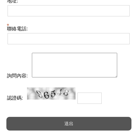
地址:
聯絡電話:
詢問內容:
認證碼: