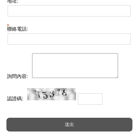
地址:
聯絡電話:
詢問內容:
認證碼: