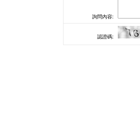
詢問內容:
認證碼: