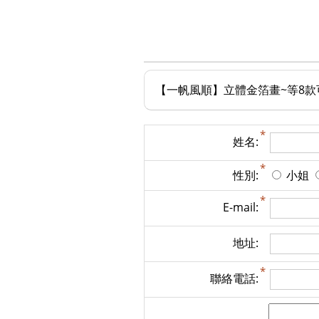
【一帆風順】立體金箔畫~等8款可選
姓名:
性別:
小姐
E-mail:
地址:
聯絡電話: