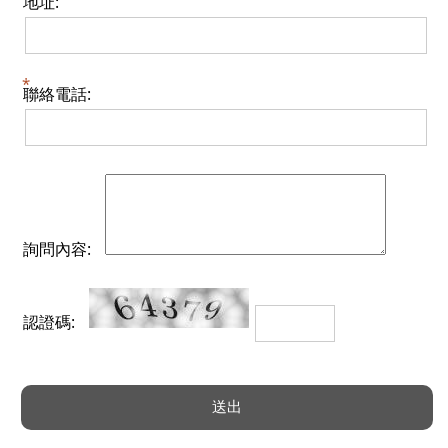
地址:
聯絡電話:
詢問內容:
認證碼: