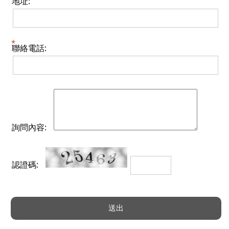
地址:
聯絡電話:
詢問內容:
認證碼: