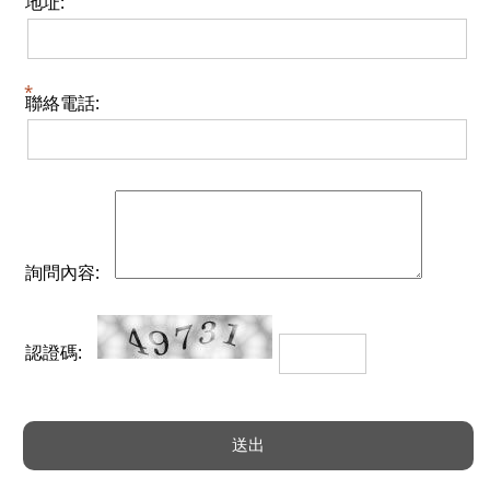
地址:
聯絡電話:
詢問內容:
認證碼: