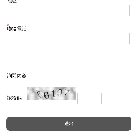
地址:
聯絡電話:
詢問內容:
認證碼: