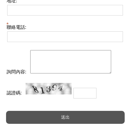
地址:
聯絡電話:
詢問內容:
認證碼: