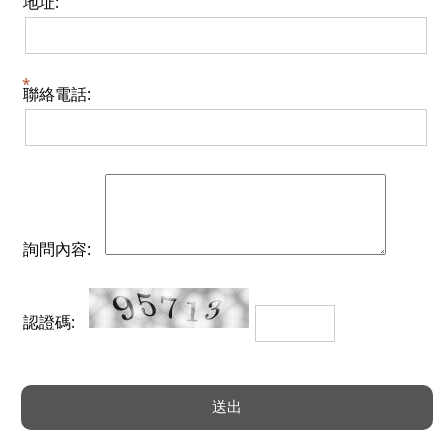
地址:
聯絡電話:
詢問內容:
認證碼: