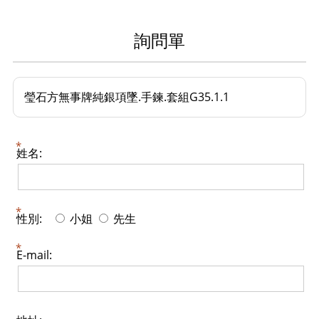
詢問單
瑩石方無事牌純銀項墜.手鍊.套組G35.1.1
姓名:
性別:
小姐
先生
E-mail: