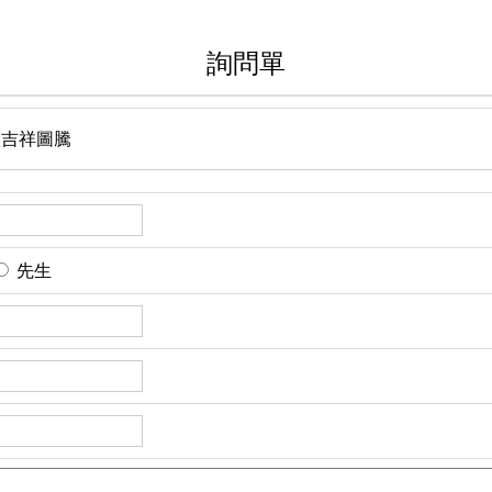
詢問單
 八吉祥圖騰
先生