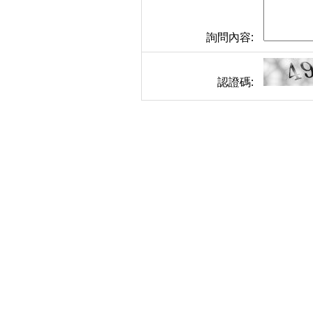
詢問內容:
認證碼: