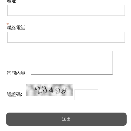
地址:
聯絡電話:
詢問內容:
認證碼: