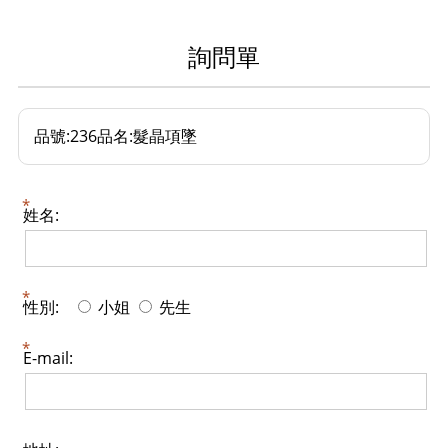
詢問單
品號:236品名:髮晶項墜
姓名:
性別:
小姐
先生
E-mail: