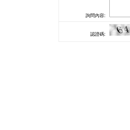
詢問內容:
認證碼: