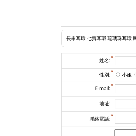
長串耳環 七寶耳環 琉璃珠耳環 
姓名:
性別:
小姐
E-mail:
地址:
聯絡電話: