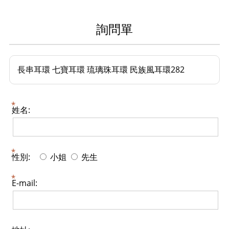
詢問單
長串耳環 七寶耳環 琉璃珠耳環 民族風耳環282
姓名:
性別:
小姐
先生
E-mail: