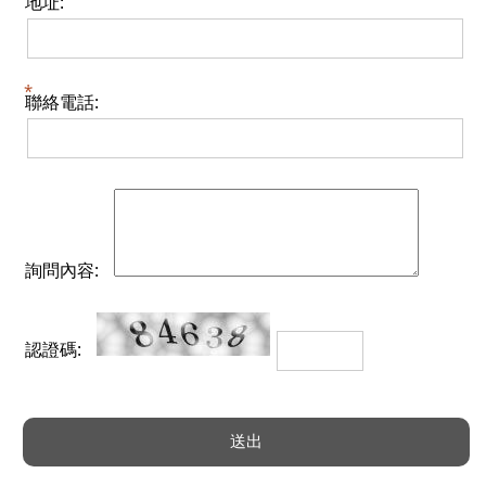
地址:
聯絡電話:
詢問內容:
認證碼: