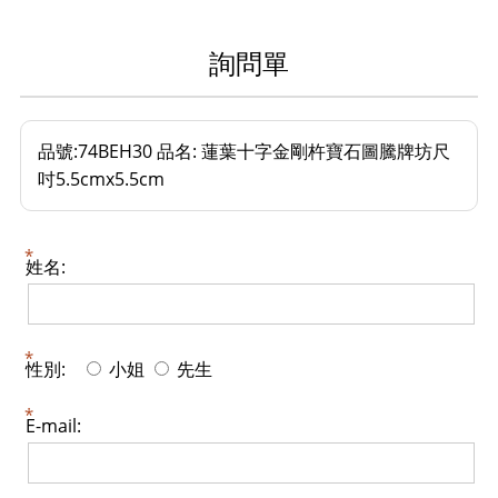
詢問單
品號:74BEH30 品名: 蓮葉十字金剛杵寶石圖騰牌坊尺
吋5.5cmx5.5cm
姓名:
性別:
小姐
先生
E-mail: