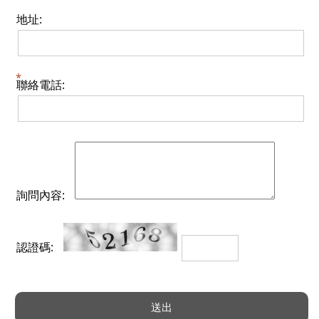
地址:
聯絡電話:
詢問內容:
認證碼: