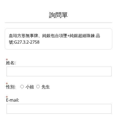
詢問單
血珀方形無事牌、純銀包台項墜+純銀超細珠鍊 品
號:G27.3.2-2758
姓名:
性別:
小姐
先生
E-mail: