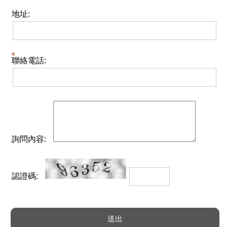
地址:
聯絡電話:
詢問內容:
認證碼: