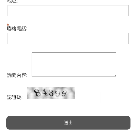
地址:
聯絡電話:
詢問內容:
認證碼: