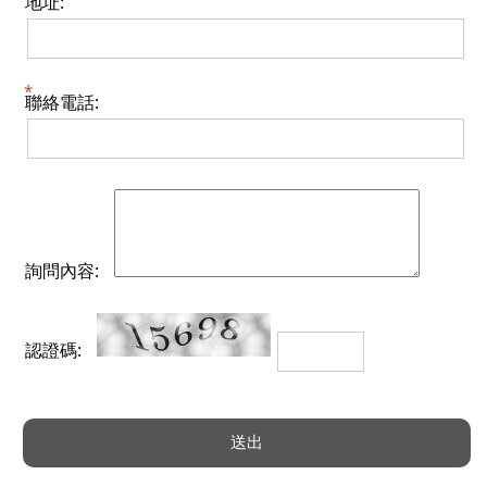
地址:
聯絡電話:
詢問內容:
認證碼: