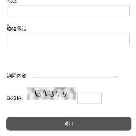
地址:
聯絡電話:
詢問內容:
認證碼: