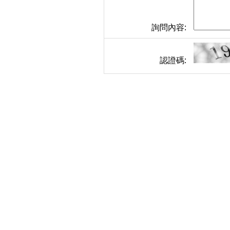
詢問內容:
認證碼: