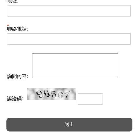
地址:
聯絡電話:
詢問內容:
認證碼: