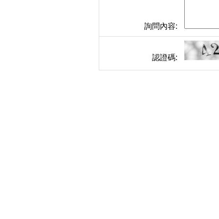
詢問內容:
認證碼: