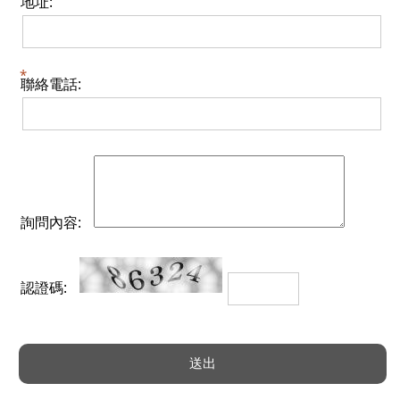
地址:
聯絡電話:
詢問內容:
認證碼: