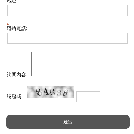
地址:
聯絡電話:
詢問內容:
認證碼: