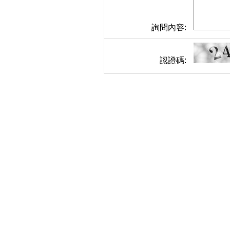
詢問內容:
認證碼: