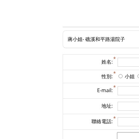
蔣小姐- 礁溪和平路湯院子
姓名:
性別:
小姐
E-mail:
地址:
聯絡電話: