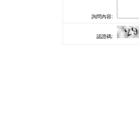
詢問內容:
認證碼: