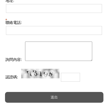
地址:
聯絡電話:
詢問內容:
認證碼: