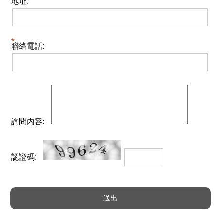
地址:
聯絡電話:
詢問內容:
認證碼: