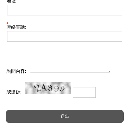
地址:
聯絡電話:
詢問內容:
認證碼: