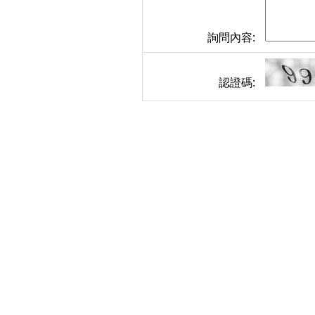
詢問內容:
認證碼: