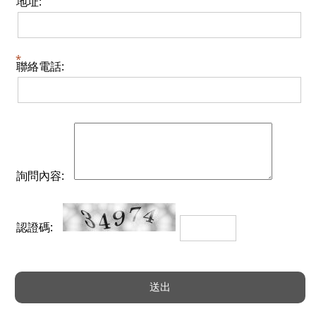
地址:
聯絡電話:
詢問內容:
認證碼: