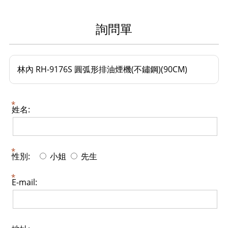
詢問單
林內 RH-9176S 圓弧形排油煙機(不鏽鋼)(90CM)
姓名:
性別:
小姐
先生
E-mail: