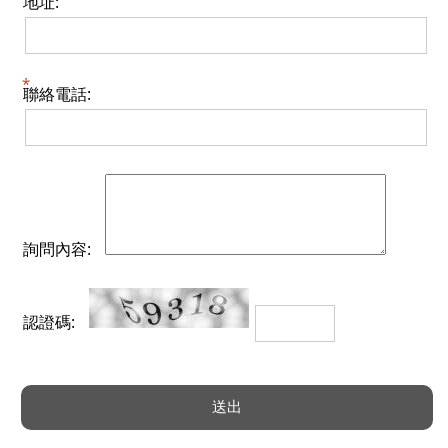
地址:
聯絡電話:
詢問內容:
認證碼: