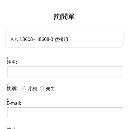
詢問單
京典 L8608+H8608-3 盆櫃組
姓名:
性別:
小姐
先生
E-mail: