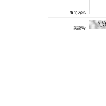
詢問內容:
認證碼: