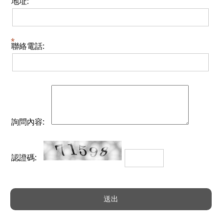
地址:
聯絡電話:
詢問內容:
認證碼: