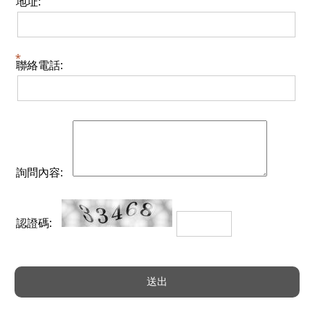
地址:
聯絡電話:
詢問內容:
認證碼: