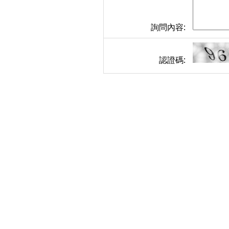
詢問內容:
認證碼: