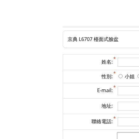
京典 L6707 檯面式臉盆
姓名:
性別:
小姐
E-mail:
地址:
聯絡電話: