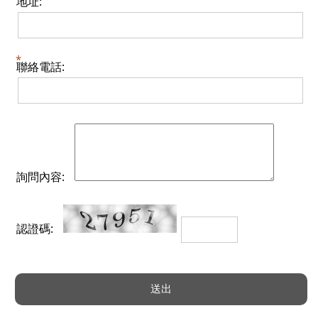
地址:
聯絡電話:
詢問內容:
認證碼: