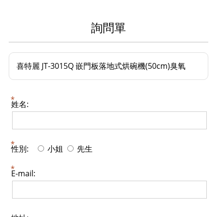
詢問單
喜特麗 JT-3015Q 嵌門板落地式烘碗機(50cm)臭氧
姓名:
性別:
小姐
先生
E-mail: