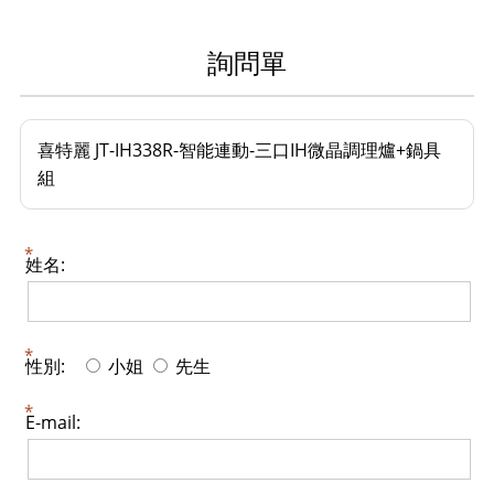
詢問單
喜特麗 JT-IH338R-智能連動-三口IH微晶調理爐+鍋具
組
姓名:
性別:
小姐
先生
E-mail: