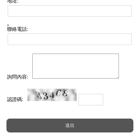
地址:
聯絡電話:
詢問內容:
認證碼: