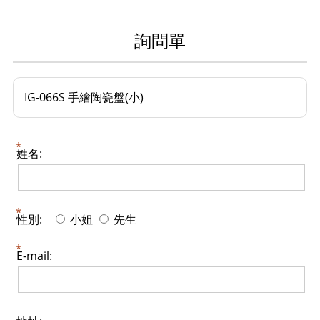
詢問單
IG-066S 手繪陶瓷盤(小)
姓名:
性別:
小姐
先生
E-mail: