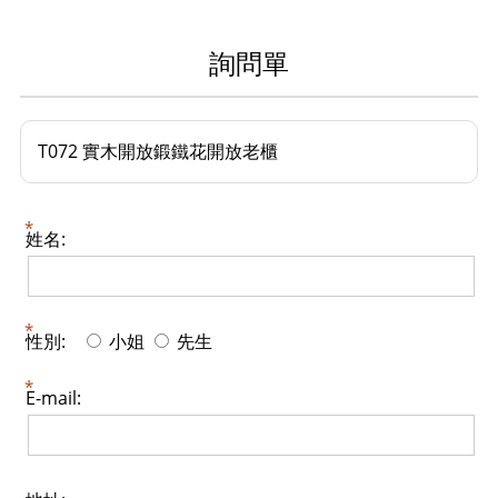
詢問單
T072 實木開放鍛鐵花開放老櫃
姓名:
性別:
小姐
先生
E-mail: