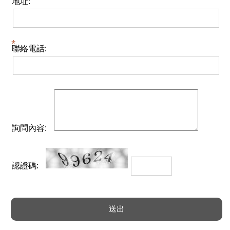
地址:
聯絡電話:
詢問內容:
認證碼: